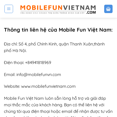
Bỏ
qua
nội
dung
Thông tin liên hệ của Mobile Fun Việt Nam:
Địa chỉ: Số 4, phố Chính Kinh, quận Thanh Xuân,thành
phố Hà Nội.
Điện thoại: +84941818969
Email:
info@mobilefunvn.com
Website:
www.mobilefunvietnam.com
Mobile Fun Việt Nam luôn sẵn lòng hỗ trợ và giải đáp
mọi thắc mắc của khách hàng. Bạn có thể liên hệ với
chúng tôi qua điện thoại hoặc email để nhận được tư vấn