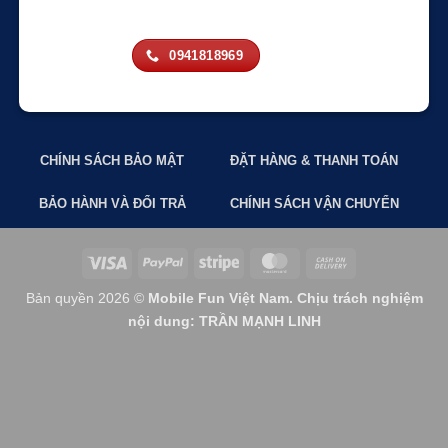
0941818969
CHÍNH SÁCH BẢO MẬT
ĐẶT HÀNG & THANH TOÁN
BẢO HÀNH VÀ ĐỔI TRẢ
CHÍNH SÁCH VẬN CHUYỂN
Visa
PayPal
Stripe
MasterCard
Cash
On
Bản quyền 2026 ©
Mobile Fun Việt Nam. Chịu trách nghiệm
Delivery
nội dung: TRẦN MẠNH LINH