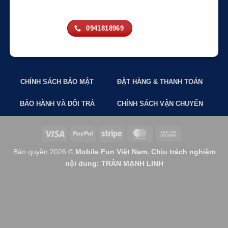
0941818969
CHÍNH SÁCH BẢO MẬT
ĐẶT HÀNG & THANH TOÁN
BẢO HÀNH VÀ ĐỔI TRẢ
CHÍNH SÁCH VẬN CHUYỂN
Visa
PayPal
Stripe
MasterCard
Cash
On
Bản quyền 2026 ©
Mobile Fun Việt Nam. Chịu trách nghiệm
Delivery
nội dung: TRẦN MẠNH LINH