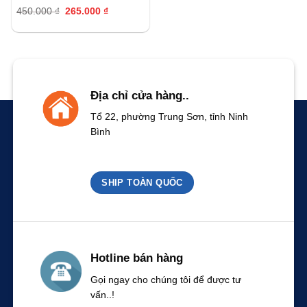
Giá
Giá
450.000
₫
265.000
₫
gốc
hiện
là:
tại
450.000 ₫.
là:
265.000 ₫.
Địa chỉ cửa hàng..
Tổ 22, phường Trung Sơn, tỉnh Ninh
Bình
SHIP TOÀN QUỐC
Hotline bán hàng
Gọi ngay cho chúng tôi để được tư
vấn..!