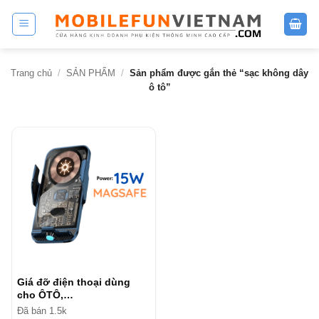
Bỏ
qua
nội
dung
Trang chủ
/
SẢN PHẨM
/
Sản phẩm được gắn thẻ “sạc không dây
ô tô”
Giá đỡ điện thoại dùng
cho ÔTÔ,…
Đã bán 1.5k