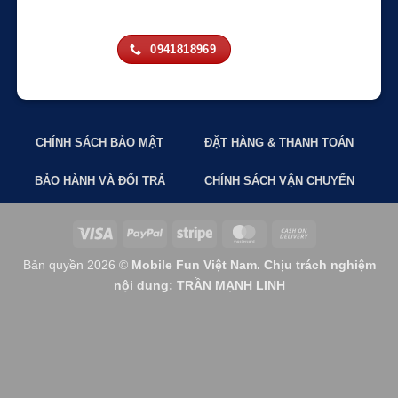
0941818969
CHÍNH SÁCH BẢO MẬT
ĐẶT HÀNG & THANH TOÁN
BẢO HÀNH VÀ ĐỔI TRẢ
CHÍNH SÁCH VẬN CHUYỂN
Visa
PayPal
Stripe
MasterCard
Cash
On
Bản quyền 2026 ©
Mobile Fun Việt Nam. Chịu trách nghiệm
Delivery
nội dung: TRẦN MẠNH LINH