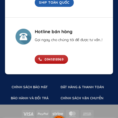
SHIP TOÀN QUỐC
Hotline bán hàng
Gọi ngay cho chúng tôi để được tư vấn..!
0941818969
CHÍNH SÁCH BẢO MẬT
ĐẶT HÀNG & THANH TOÁN
BẢO HÀNH VÀ ĐỔI TRẢ
CHÍNH SÁCH VẬN CHUYỂN
Visa
PayPal
Stripe
MasterCard
Cash