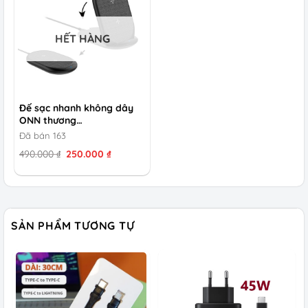
HẾT HÀNG
Đế sạc nhanh không dây
ONN thương…
Đã bán 163
Giá
Giá
490.000
₫
250.000
₫
gốc
hiện
là:
tại
490.000 ₫.
là:
250.000 ₫.
SẢN PHẨM TƯƠNG TỰ