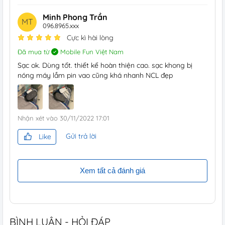
Minh Phong Trần
MT
096.8965.xxx
Cực kì hài lòng
Đã mua từ
Mobile Fun Việt Nam
Sạc ok. Dùng tốt. thiết kế hoàn thiện cao. sạc khong bị
nóng máy lắm pin vao cũng khá nhanh NCL đẹp
Nhận xét vào
30/11/2022 17:01
Gửi trả lời
Like
Xem tất cả đánh giá
BÌNH LUẬN - HỎI ĐÁP