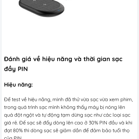
Đánh giá về hiệu năng và thời gian sạc
đầy PIN
Hiệu năng:
Để test về hiệu năng, mình đã thử vừa sạc vừa xem phim,
trong quá trình sạc mình không thấy máy bị nóng lên
quá đột ngột và tự động tạm dừng sạc như các loại sạc
giá rẻ. Đế sạc sẽ đẩy dòng lên cao ở 30% PIN đầu và khi
đạt 80% thì dòng sạc sẽ giảm dần để đảm bảo tuổi thọ
của PIN.