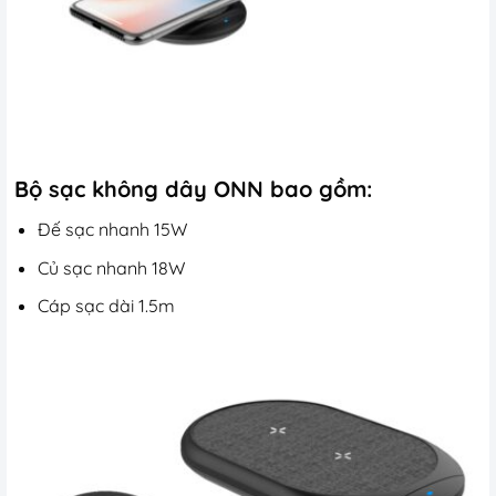
Bộ sạc không dây ONN bao gồm:
Đế sạc nhanh 15W
Củ sạc nhanh 18W
Cáp sạc dài 1.5m