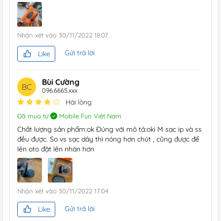
Nhận xét vào
30/11/2022 18:07
Gửi trả lời
Like
Bùi Cường
BC
096.6665.xxx
Hài lòng
Đã mua từ
Mobile Fun Việt Nam
Chất lượng sản phẩm:ok Đúng với mô tả:oki M sạc ip và ss
đều được. So vs sạc dây thì nóng hơn chút , cũng được để
lên oto đặt lên nhàn hơn
Nhận xét vào
30/11/2022 17:04
Gửi trả lời
Like