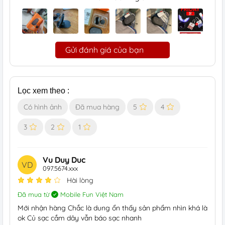
Gửi đánh giá của bạn
Lọc xem theo :
Có hình ảnh
Đã mua hàng
5
4
3
2
1
Vu Duy Duc
VD
097.5674.xxx
Hài lòng
Đã mua từ
Mobile Fun Việt Nam
Mới nhận hàng Chắc là dung ổn thấy sản phẩm nhìn khá là
ok Củ sạc cắm dây vẫn báo sạc nhanh