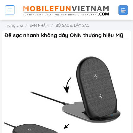
Bỏ
qua
nội
Trang chủ
/
SẢN PHẨM
/
BỘ SẠC & DÂY SẠC
dung
Đế sạc nhanh không dây ONN thương hiệu Mỹ