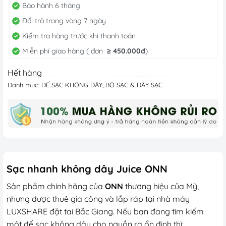
Bảo hành 6 tháng
Đổi trả trong vòng 7 ngày
Kiểm tra hàng trước khi thanh toán
Miễn phí giao hàng ( đơn
≥
450.000đ
)
Hết hàng
Danh mục:
ĐẾ SẠC KHÔNG DÂY
,
BỘ SẠC & DÂY SẠC
Sạc nhanh không dây Juice ONN
Sản phẩm chính hãng của
ONN
thương hiệu của Mỹ,
nhưng được thuê gia công và lắp ráp tại nhà máy
LUXSHARE đặt tai Bắc Giang. Nếu bạn đang tìm kiếm
một đế sạc không dây cho nguồn ra ổn định thì: