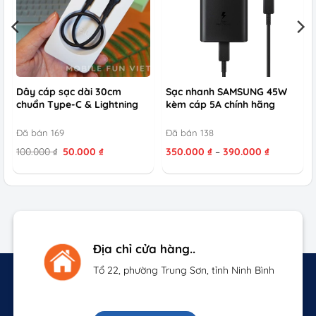
Dây cáp sạc dài 30cm
Sạc nhanh SAMSUNG 45W
chuẩn Type-C & Lightning
kèm cáp 5A chính hãng
Đã bán 169
Đã bán 138
Giá
Giá
Khoảng
100.000
₫
50.000
₫
350.000
₫
–
390.000
₫
gốc
hiện
giá:
là:
tại
từ
100.000 ₫.
là:
350.000 ₫
50.000 ₫.
đến
390.000 ₫
Địa chỉ cửa hàng..
Tổ 22, phường Trung Sơn, tỉnh Ninh Bình