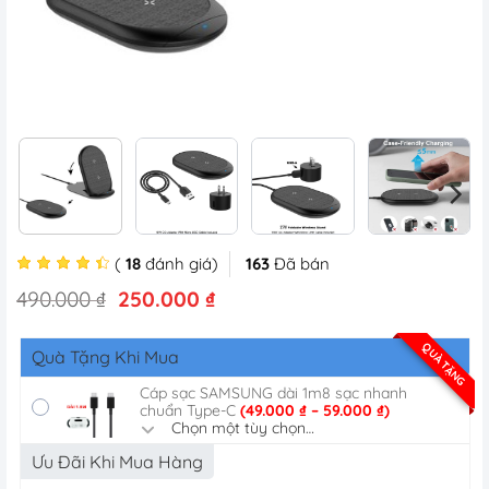
(
18
đánh giá)
163
Đã bán
Giá
Giá
490.000
₫
250.000
₫
gốc
hiện
là:
tại
QUÀ TẶNG
Quà Tặng Khi Mua
490.000 ₫.
là:
250.000 ₫.
Cáp sạc SAMSUNG dài 1m8 sạc nhanh
Khoảng
chuẩn Type-C
(
49.000
₫
–
59.000
₫
)
giá:
Chọn một tùy chọn…
từ
49.000 ₫
Ưu Đãi Khi Mua Hàng
đến
59.000 ₫