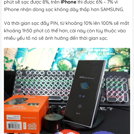
phút sẽ sạc được 8%, trên
IPhone
thì được 6% – 7% vì
IPhone nhận dòng sạc không dây thấp hơn SAMSUNG.
Và thời gian sạc đầy PIN, từ khoảng 10% lên 100% sẽ mất
khoảng 1h50 phút có thể hơn, cái này còn tùy thuộc vào
nhiều yếu tố nó sẽ ảnh hưởng đến thời gian sạc.