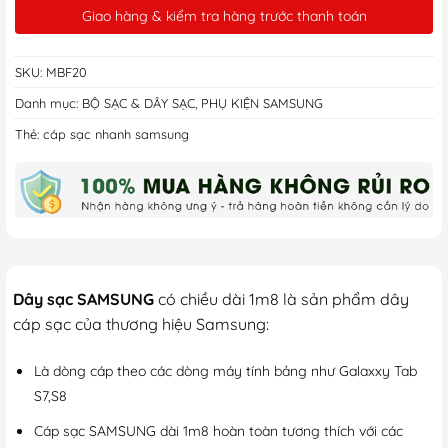
Giao hàng & kiểm tra hàng trước thanh toán
SKU:
MBF20
Danh mục:
BỘ SẠC & DÂY SẠC
,
PHỤ KIỆN SAMSUNG
Thẻ:
cáp sạc nhanh samsung
Dây sạc SAMSUNG
có chiều dài 1m8 là sản phẩm dây
cáp sạc của thương hiệu Samsung:
Là dòng cáp theo các dòng máy tính bảng như Galaxxy Tab
S7,S8
Cáp sạc SAMSUNG dài 1m8 hoàn toàn tương thích với các