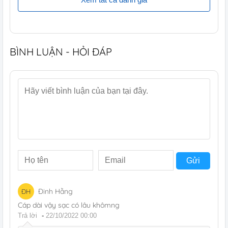
BÌNH LUẬN - HỎI ĐÁP
Gửi
Đinh Hằng
ĐH
Cáp dài vậy sạc có lâu khômng
Trả lời
-
22/10/2022 00:00