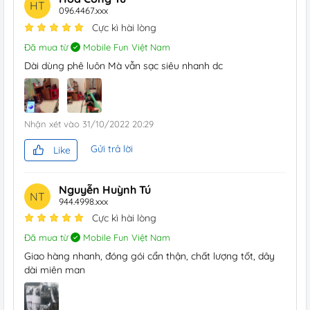
HT
096.4467.xxx
Cực kì hài lòng
Đã mua từ
Mobile Fun Việt Nam
Dài dùng phê luôn Mà vẫn sạc siêu nhanh dc
Nhận xét vào
31/10/2022 20:29
Gửi trả lời
Like
Nguyễn Huỳnh Tú
NT
944.4998.xxx
Cực kì hài lòng
Đã mua từ
Mobile Fun Việt Nam
Giao hàng nhanh, đóng gói cẩn thận, chất lượng tốt, dây
dài miên man