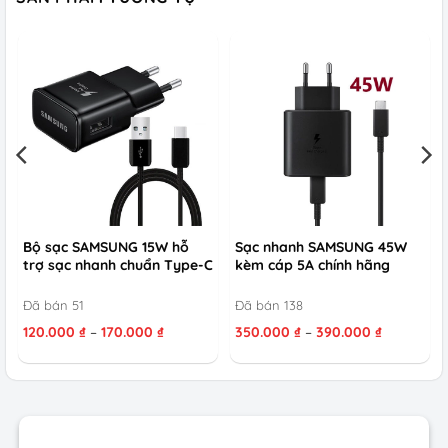
Bộ sạc SAMSUNG 15W hỗ
Sạc nhanh SAMSUNG 45W
trợ sạc nhanh chuẩn Type-C
kèm cáp 5A chính hãng
Đã bán 51
Đã bán 138
Khoảng
Khoảng
120.000
₫
–
170.000
₫
350.000
₫
–
390.000
₫
giá:
giá:
từ
từ
120.000 ₫
350.000 ₫
đến
đến
170.000 ₫
390.000 ₫