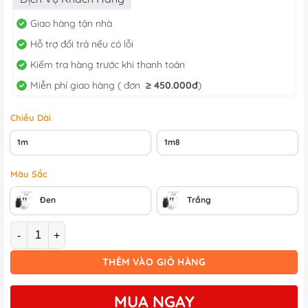
15.000 ₫.
là:
10.000 ₫.
Giao hàng tận nhà
Hỗ trợ đổi trả nếu có lỗi
Kiểm tra hàng trước khi thanh toán
Miễn phí giao hàng ( đơn
≥
450.000đ
)
Chiều Dài
1m
1m8
Màu Sắc
Đen
Trắng
Số lượng
THÊM VÀO GIỎ HÀNG
MUA NGAY