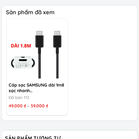
Sản phẩm đã xem
Cáp sạc SAMSUNG dài 1m8
sạc nhanh…
Đã bán 112
Khoảng
49.000
₫
–
59.000
₫
giá:
từ
49.000 ₫
đến
59.000 ₫
SẢN PHẨM TƯƠNG TỰ