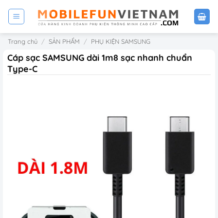
Bỏ
qua
nội
Trang chủ
/
SẢN PHẨM
/
PHỤ KIỆN SAMSUNG
dung
Cáp sạc SAMSUNG dài 1m8 sạc nhanh chuẩn
Type-C