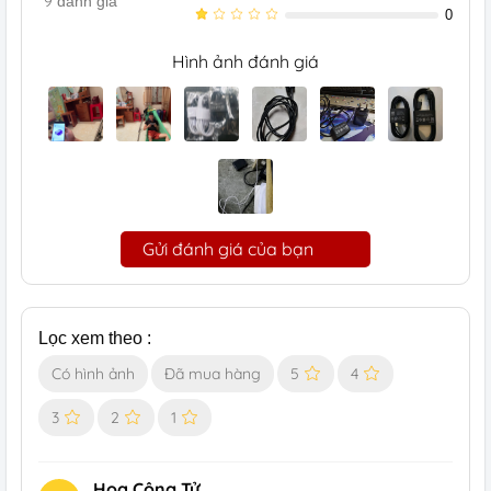
9
đánh giá
0
Hình ảnh đánh giá
Gửi đánh giá của bạn
Lọc xem theo :
Có hình ảnh
Đã mua hàng
5
4
3
2
1
Hoa Công Tử