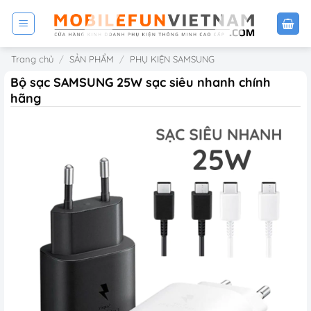
Bỏ
qua
nội
Trang chủ
/
SẢN PHẨM
/
PHỤ KIỆN SAMSUNG
dung
Bộ sạc SAMSUNG 25W sạc siêu nhanh chính
hãng