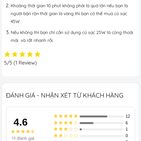
Khoảng thời gian 10 phút không phải là quá lớn nếu bạn là
người bận rộn thời gian là vàng thì bạn có thể mua củ sạc
45W.
Nếu không thì bạn chỉ cần sử dụng củ sạc 25W là cũng thoải
mái và rất nhanh rồi.
5/5
(1 Review)
ĐÁNH GIÁ - NHẬN XÉT TỪ KHÁCH HÀNG
12
4.6
6
1
0
19
đánh giá