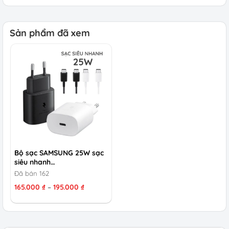
Sản phẩm đã xem
Bộ sạc SAMSUNG 25W sạc
siêu nhanh…
Đã bán 162
Khoảng
165.000
₫
–
195.000
₫
giá:
từ
165.000 ₫
đến
195.000 ₫