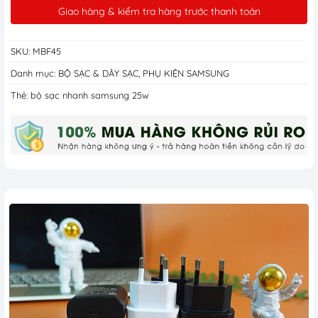
Giao hàng & kiểm tra hàng trước thanh toán
SKU:
MBF45
Danh mục:
BỘ SẠC & DÂY SẠC
,
PHỤ KIỆN SAMSUNG
Thẻ:
bộ sạc nhanh samsung 25w