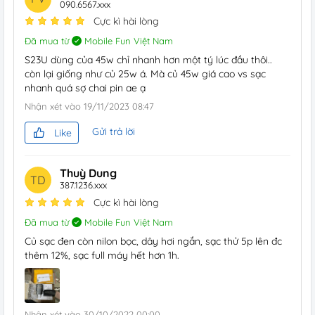
090.6567.xxx
Cực kì hài lòng
Đã mua từ
Mobile Fun Việt Nam
S23U dùng của 45w chỉ nhanh hơn một tý lúc đầu thôi..
còn lại giống như củ 25w á. Mà củ 45w giá cao vs sạc
nhanh quá sợ chai pin ae ạ
Nhận xét vào
19/11/2023 08:47
Gửi trả lời
Like
Thuỳ Dung
TD
387.1236.xxx
Cực kì hài lòng
Đã mua từ
Mobile Fun Việt Nam
Củ sạc đen còn nilon bọc, dây hơi ngắn, sạc thử 5p lên đc
thêm 12%, sạc full máy hết hơn 1h.
Nhận xét vào
30/10/2022 00:00