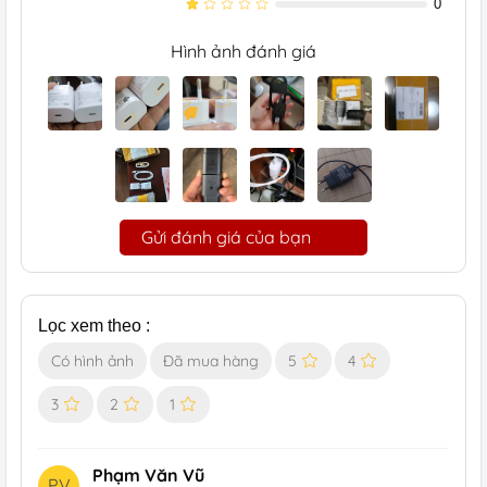
0
Hình ảnh đánh giá
Gửi đánh giá của bạn
Lọc xem theo :
Có hình ảnh
Đã mua hàng
5
4
3
2
1
Phạm Văn Vũ
PV