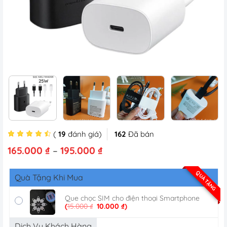
(
19
đánh giá)
162
Đã bán
Khoảng
165.000
₫
–
195.000
₫
giá:
từ
QUÀ TẶNG
Quà Tặng Khi Mua
165.000 ₫
đến
195.000 ₫
Que chọc SIM cho điện thoại Smartphone
Giá
Giá
(
15.000
₫
10.000
₫
)
gốc
hiện
là:
tại
Dịch Vụ Khách Hàng