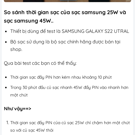
So sánh thời gian sạc của sạc samsung 25W và
sạc samsung 45W
..
Thiết bị dùng để test là SAMSUNG GALAXY S22 UTRAL
Bộ sạc sử dụng là bộ sạc chính hãng được bán tại
shop.
Qua bài test các bạn có thể thấy:
Thời gian sạc đầy PIN hơn kém nhau khoảng 10 phút
Trong 30 phút đầu
củ sạc nhanh 45W
đẩy PIN vào nhanh hơn
một chút
Như vậy==>
Thời gian sạc đầy PIN của củ sạc 25W chỉ chậm hơn một chút
so với củ sạc 45W thôi