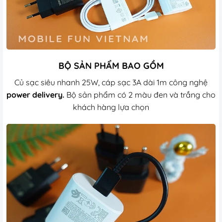
BỘ SẢN PHẨM BAO GỒM
Củ sạc siêu nhanh 25W, c
áp sạc 3A dài 1m công nghệ
power delivery.
Bộ sản phẩm có 2 màu đen và trắng cho
khách hàng lựa chọn