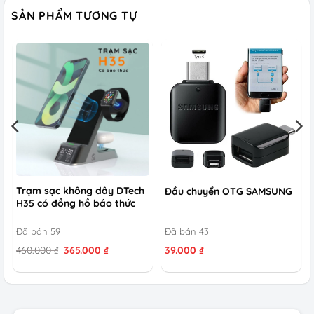
SẢN PHẨM TƯƠNG TỰ
Trạm sạc không dây DTech
Đầu chuyển OTG SAMSUNG
H35 có đồng hồ báo thức
Đã bán 59
Đã bán 43
Giá
Giá
460.000
₫
365.000
₫
39.000
₫
gốc
hiện
là:
tại
460.000 ₫.
là:
365.000 ₫.