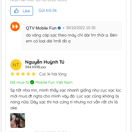
Gửi trả lời
Like
QTV Mobile Fun
30/10/2022 10:35
dạ vâng cáp sạc theo máy chỉ dài 1m thôi ạ. Bên
em có loại dài 1m8 đó ạ
Nguyễn Huỳnh Tú
NT
944.4998.xxx
Cực kì hài lòng
Đã mua từ
Mobile Fun Việt Nam
Sp tốt nha mn, mình thấy sạc nhanh giống như cục sạc lúc
mới mua đt ngta cho mình vậy đó. Lúc sạc cũng không bị
nóng nữa. Dây sạc thì hơi cứng tí nhưng ncl vẫn rất chi là
oke.