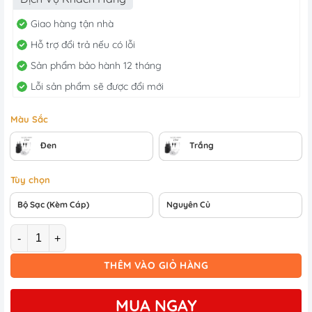
15.000 ₫.
là:
10.000 ₫.
Giao hàng tận nhà
Hỗ trợ đổi trả nếu có lỗi
Sản phẩm bảo hành 12 tháng
Lỗi sản phẩm sẽ được đổi mới
Màu Sắc
Đen
Trắng
Tùy chọn
Bộ Sạc (kèm Cáp)
Nguyên Củ
Số lượng
THÊM VÀO GIỎ HÀNG
MUA NGAY