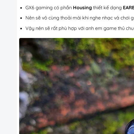
GX6 gaming có phần
Housing
thiết kế dạng
EAR
Nên sẽ vô cùng thoải mái khi nghe nhạc và chơi g
Vậy nên sẽ rất phù hợp với anh em game thủ ch