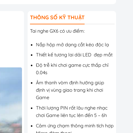
THÔNG SỐ KỸ THUẬT
Tai nghe GX6 có ưu điểm:
Nắp hộp mở dạng cắt kéo độc lạ
Thiết kế tương lai dải LED đẹp mắt
Độ trễ khi chơi game cực thấp chỉ
0.04s
Âm thanh vòm định hướng giúp
định vị vùng giao trang khi chơi
Game
Thời lượng PIN rất lâu nghe nhạc
chơi Game liên tục lên đến 5 – 6h
Cảm ứng chạm thông minh tích hợp
Micro đàm thoại