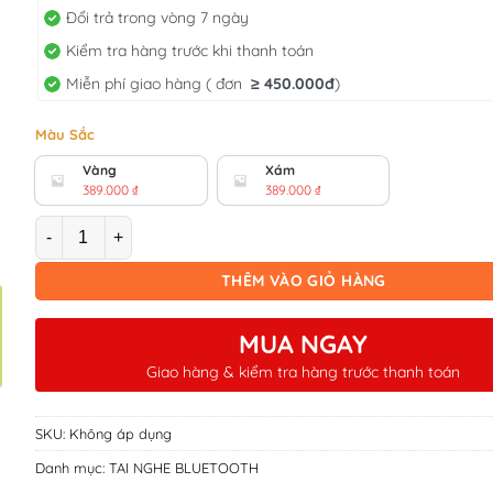
Đổi trả trong vòng 7 ngày
Kiểm tra hàng trước khi thanh toán
Miễn phí giao hàng ( đơn
≥
450.000đ
)
Màu Sắc
Vàng
Xám
389.000
₫
389.000
₫
Số lượng
THÊM VÀO GIỎ HÀNG
MUA NGAY
Giao hàng & kiểm tra hàng trước thanh toán
SKU:
Không áp dụng
Danh mục:
TAI NGHE BLUETOOTH