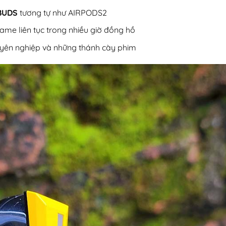
BUDS
tương tự như AIRPODS2
ame liên tục trong nhiều giờ đồng hồ
uyên nghiệp và những thánh cày phim