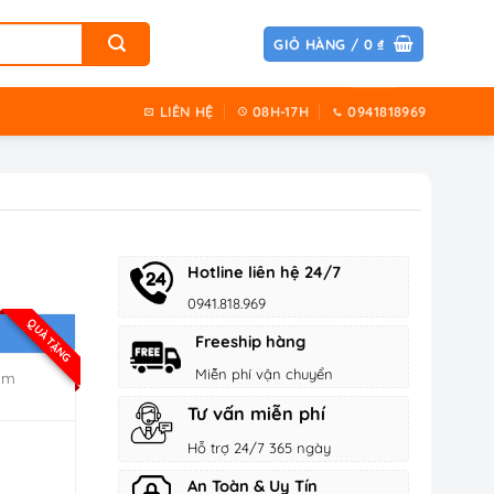
GIỎ HÀNG /
0
₫
LIÊN HỆ
08H-17H
0941818969
Hotline liên hệ 24/7
0941.818.969
QUÀ TẶNG
Freeship hàng
Miễn phí vận chuyển
sim
Tư vấn miễn phí
Hỗ trợ 24/7 365 ngày
An Toàn & Uy Tín