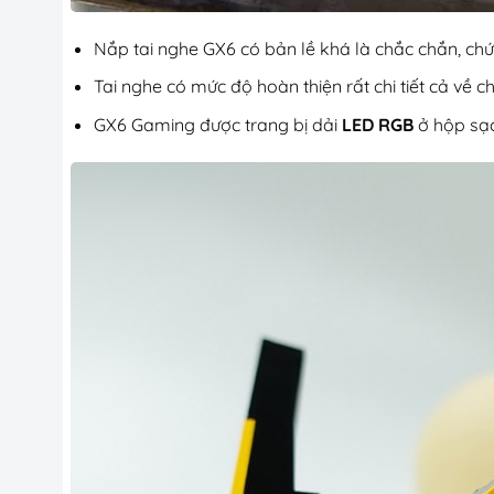
Nắp tai nghe GX6 có bản lề khá là chắc chắn, chứ 
Tai nghe có mức độ hoàn thiện rất chi tiết cả về 
GX6 Gaming được trang bị dải
LED RGB
ở hộp sạc