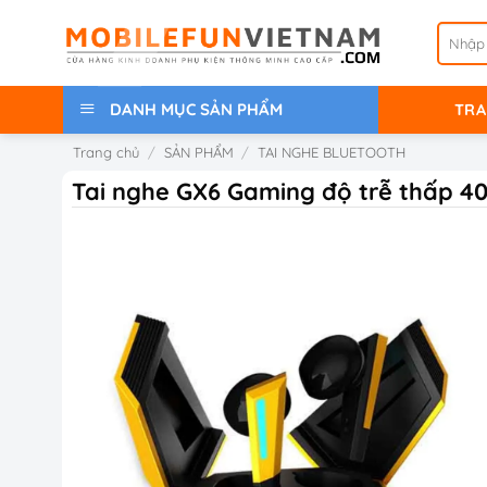
Bỏ
Tìm
qua
kiếm:
nội
dung
DANH MỤC SẢN PHẨM
TRA
Trang chủ
/
SẢN PHẨM
/
TAI NGHE BLUETOOTH
Tai nghe GX6 Gaming độ trễ thấp 40