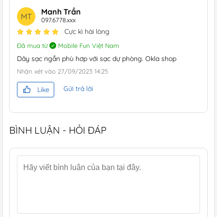
Manh Trần
MT
097.6778.xxx
Cực kì hài lòng
Đã mua từ
Mobile Fun Việt Nam
Dây sạc ngắn phù hơp với sạc dự phòng. Okla shop
Nhận xét vào
27/09/2023 14:25
Gửi trả lời
Like
BÌNH LUẬN - HỎI ĐÁP