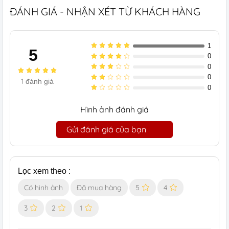
ĐÁNH GIÁ - NHẬN XÉT TỪ KHÁCH HÀNG
1
5
0
0
0
1
đánh giá
0
Hình ảnh đánh giá
Gửi đánh giá của bạn
Lọc xem theo :
Có hình ảnh
Đã mua hàng
5
4
3
2
1