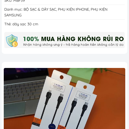
SKU:
MBF39
Danh mục:
BỘ SẠC & DÂY SẠC
,
PHỤ KIỆN IPHONE
,
PHỤ KIỆN
SAMSUNG
Thẻ:
dây sạc 30 cm