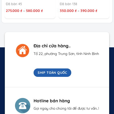
Đã bán 45
Đã bán 138
Khoảng
Khoảng
275.000
₫
–
580.000
₫
350.000
₫
–
390.000
₫
giá:
giá:
từ
từ
275.000 ₫
350.000 ₫
₫.
đến
đến
580.000 ₫
390.000 ₫
Địa chỉ cửa hàng..
Tổ 22, phường Trung Sơn, tỉnh Ninh Bình
SHIP TOÀN QUỐC
Hotline bán hàng
Gọi ngay cho chúng tôi để được tư vấn..!