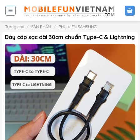
Bỏ
qua
nội
Trang chủ
/
SẢN PHẨM
/
PHỤ KIỆN SAMSUNG
dung
Dây cáp sạc dài 30cm chuẩn Type-C & Lightning