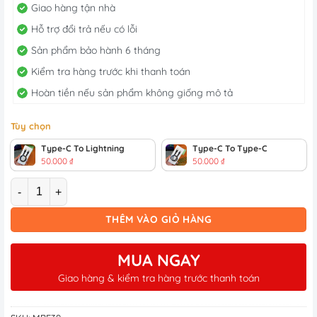
Giao hàng tận nhà
Hỗ trợ đổi trả nếu có lỗi
Sản phẩm bảo hành 6 tháng
Kiểm tra hàng trước khi thanh toán
Hoàn tiền nếu sản phẩm không giống mô tả
Tùy chọn
Type-C To Lightning
Type-C To Type-C
50.000
₫
50.000
₫
Số lượng
THÊM VÀO GIỎ HÀNG
MUA NGAY
Giao hàng & kiểm tra hàng trước thanh toán