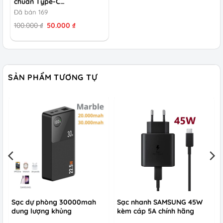
chuẩn Type-C…
Đã bán 169
Giá
Giá
100.000
₫
50.000
₫
gốc
hiện
là:
tại
100.000 ₫.
là:
50.000 ₫.
SẢN PHẨM TƯƠNG TỰ
Sạc dự phòng 30000mah
Sạc nhanh SAMSUNG 45W
dung lượng khủng
kèm cáp 5A chính hãng