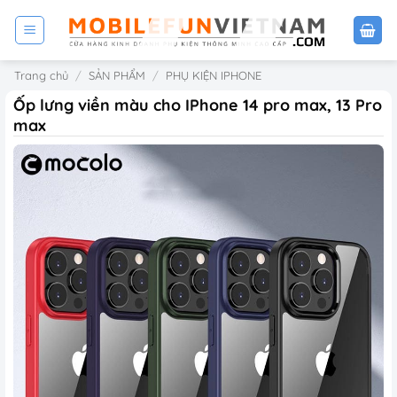
Bỏ
qua
nội
Trang chủ
/
SẢN PHẨM
/
PHỤ KIỆN IPHONE
dung
Ốp lưng viền màu cho IPhone 14 pro max, 13 Pro
max