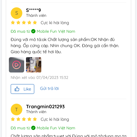
S*****9
S
Thành viên
Cực kì hài lòng
Đã mua từ
Mobile Fun Việt Nam
Đúng với mô tả:ok Chất lượng sản phẩm:OK Nhận đủ
hàng. Ốp cứng cáp. Nhìn chung OK. Đóng gói cẩn thận.
Giao hàng quốc tế hơi lâu.
Nhận xét vào
07/04/2023 15:32
Gửi trả lời
Like
Trangmin021293
T
Thành viên
Cực kì hài lòng
Đã mua từ
Mobile Fun Việt Nam
Chất lượng sản phẩm:tuỵet vời Đúng với mô tả:dung mo ta