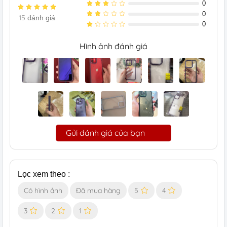
0
0
15
đánh giá
0
Hình ảnh đánh giá
Gửi đánh giá của bạn
Lọc xem theo :
Có hình ảnh
Đã mua hàng
5
4
3
2
1