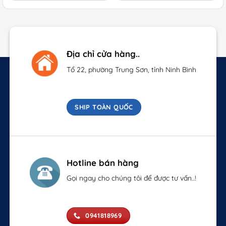
150.000 ₫.
là:
150.000 ₫.
là:
.
120.000 ₫.
70.000 ₫.
Địa chỉ cửa hàng..
Tổ 22, phường Trung Sơn, tỉnh Ninh Bình
SHIP TOÀN QUỐC
Hotline bán hàng
Gọi ngay cho chúng tôi để được tư vấn..!
0941818969