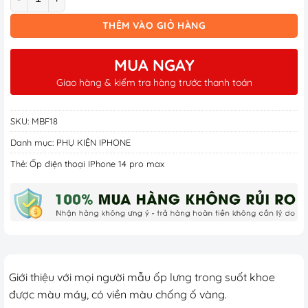
THÊM VÀO GIỎ HÀNG
MUA NGAY
Giao hàng & kiểm tra hàng trước thanh toán
SKU:
MBF18
Danh mục:
PHỤ KIỆN IPHONE
Thẻ:
Ốp điện thoại IPhone 14 pro max
Giới thiệu với mọi người mẫu ốp lưng trong suốt khoe
được màu máy, có viền màu chống ố vàng.