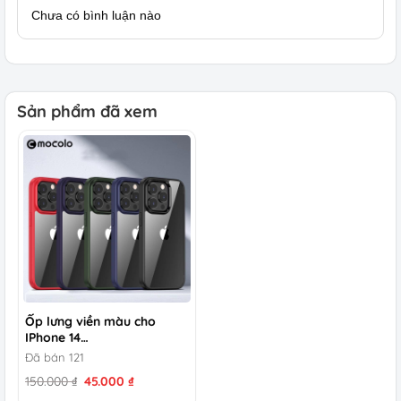
Chưa có bình luận nào
Sản phẩm đã xem
Ốp lưng viền màu cho
IPhone 14…
Đã bán 121
Giá
Giá
150.000
₫
45.000
₫
gốc
hiện