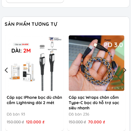
là:
tại
150.000 ₫.
là:
45.000 ₫.
SẢN PHẨM TƯƠNG TỰ
Cáp sạc IPhone bọc dù chân
Cáp sạc Wraps chân cắm
cắm Lightning dài 2 mét
Type-C bọc dù hỗ trợ sạc
siêu nhanh
Đã bán 93
Đã bán 236
Giá
Giá
Giá
Giá
150.000
₫
120.000
₫
150.000
₫
70.000
₫
gốc
hiện
gốc
hiện
là:
tại
là:
tại