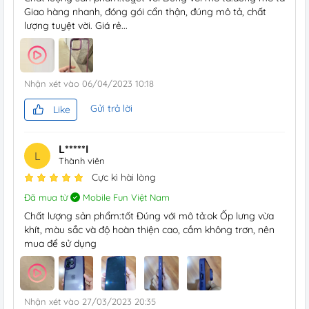
Giao hàng nhanh, đóng gói cẩn thận, đúng mô tả, chất
lượng tuyệt vời. Giá rẻ...
Nhận xét vào
06/04/2023 10:18
Gửi trả lời
Like
L*****i
L
Thành viên
Cực kì hài lòng
Đã mua từ
Mobile Fun Việt Nam
Chất lượng sản phẩm:tốt Đúng với mô tả:ok Ốp lưng vừa
khít, màu sắc và độ hoàn thiện cao, cầm không trơn, nên
mua để sử dụng
Nhận xét vào
27/03/2023 20:35