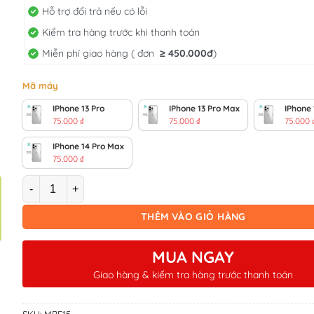
Hỗ trợ đổi trả nếu có lỗi
Kiểm tra hàng trước khi thanh toán
Miễn phí giao hàng ( đơn
≥
450.000đ
)
Mã máy
IPhone 13 Pro
IPhone 13 Pro Max
IPhone 
75.000
₫
75.000
₫
75.000
IPhone 14 Pro Max
75.000
₫
Số lượng
THÊM VÀO GIỎ HÀNG
MUA NGAY
Giao hàng & kiểm tra hàng trước thanh toán
SKU:
MBF15