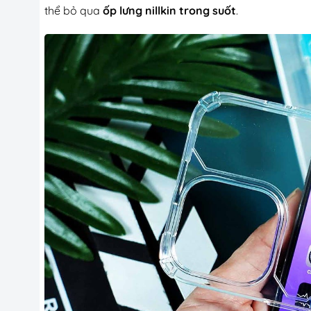
thể bỏ qua
ốp lưng nillkin trong suốt
.