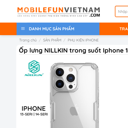
Bỏ
Tìm
qua
kiếm:
nội
dung
DANH MỤC SẢN PHẨM
TRA
Trang chủ
/
SẢN PHẨM
/
PHỤ KIỆN IPHONE
Ốp lưng NILLKIN trong suốt Iphone 1