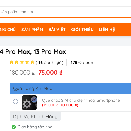
NG CHỦ
SẢN PHẨM
BÀI VIẾT
GIỚI THIỆU
LIÊN HỆ
4 Pro Max, 13 Pro Max
(
16
đánh giá)
178
Đã bán
Giá
Giá
180.000
₫
75.000
₫
gốc
hiện
là:
tại
Quà Tặng Khi Mua
180.000 ₫.
là:
75.000 ₫.
Que chọc SIM cho điện thoại Smartphone
Giá
Giá
(
15.000
₫
10.000
₫
)
gốc
hiện
là:
tại
Dịch Vụ Khách Hàng
15.000 ₫.
là:
10.000 ₫.
Giao hàng tận nhà