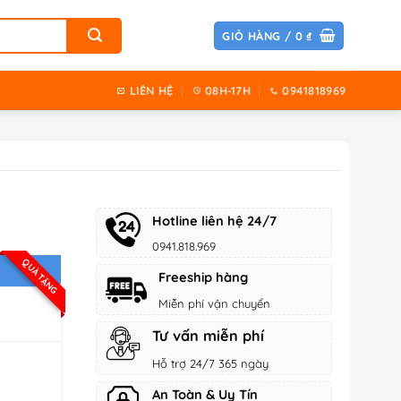
GIỎ HÀNG /
0
₫
LIÊN HỆ
08H-17H
0941818969
Hotline liên hệ 24/7
0941.818.969
QUÀ TẶNG
Freeship hàng
Miễn phí vận chuyển
Tư vấn miễn phí
Hỗ trợ 24/7 365 ngày
An Toàn & Uy Tín