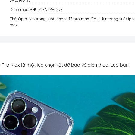
Danh mục:
PHỤ KIỆN IPHONE
Thẻ:
Ốp nillkin trong suốt iphone 13 pro max
,
Ốp nillkin trong suốt iph
max
 Pro Max là một lựa chọn tốt để bảo vệ điện thoại của bạn.