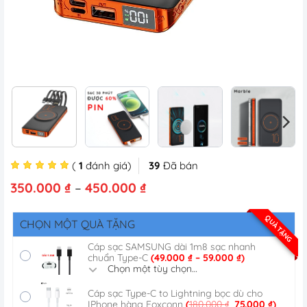
(
1
đánh giá)
39
Đã bán
Khoảng
350.000
₫
–
450.000
₫
giá:
từ
QUÀ TẶNG
CHỌN MỘT QUÀ TẶNG
350.000 ₫
đến
Cáp sạc SAMSUNG dài 1m8 sạc nhanh
450.000 ₫
Khoảng
chuẩn Type-C
(
49.000
₫
–
59.000
₫
)
giá:
Chọn một tùy chọn…
từ
49.000 ₫
Cáp sạc Type-C to Lightning bọc dù cho
đến
Giá
Giá
IPhone hàng Foxconn
(
180.000
₫
75.000
₫
)
59.000 ₫