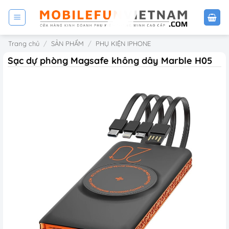
Bỏ
qua
nội
Trang chủ
/
SẢN PHẨM
/
PHỤ KIỆN IPHONE
dung
Sạc dự phòng Magsafe không dây Marble H05