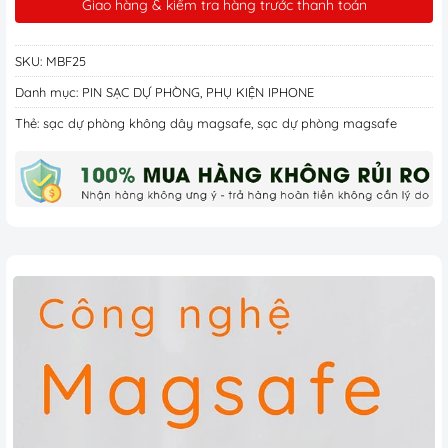
Giao hàng & kiểm tra hàng trước thanh toán
SKU:
MBF25
Danh mục:
PIN SẠC DỰ PHÒNG
,
PHỤ KIỆN IPHONE
Thẻ:
sạc dự phòng không dây magsafe
,
sạc dự phòng magsafe