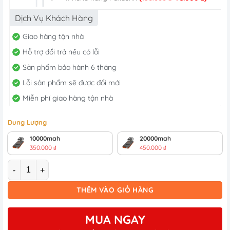
gốc
hiện
là:
tại
Dịch Vụ Khách Hàng
180.000 ₫.
là:
75.000 
Giao hàng tận nhà
Hỗ trợ đổi trả nếu có lỗi
Sản phẩm bảo hành 6 tháng
Lỗi sản phẩm sẽ được đổi mới
Miễn phí giao hàng tận nhà
Dung Lượng
10000mah
20000mah
350.000
₫
450.000
₫
Số lượng
THÊM VÀO GIỎ HÀNG
MUA NGAY