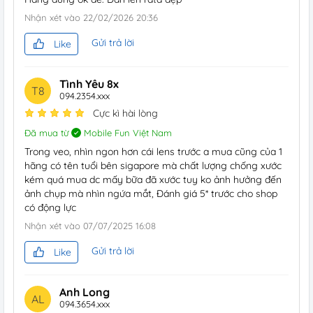
Nhận xét vào
22/02/2026 20:36
Gửi trả lời
Like
Tình Yêu 8x
T8
094.2354.xxx
Cực kì hài lòng
Đã mua từ
Mobile Fun Việt Nam
Trong veo, nhìn ngon hơn cái lens trước a mua cũng của 1
hãng có tên tuổi bên sigapore mà chất lượng chống xước
kém quá mua dc mấy bữa đã xước tuy ko ảnh hưởng đến
ảnh chụp mà nhìn ngứa mắt, Đánh giá 5* trước cho shop
có động lực
Nhận xét vào
07/07/2025 16:08
Gửi trả lời
Like
Anh Long
AL
094.3654.xxx