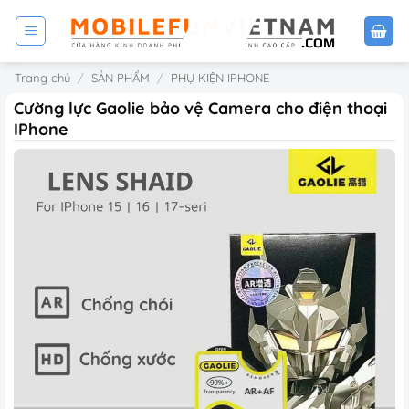
Bỏ
qua
nội
Trang chủ
/
SẢN PHẨM
/
PHỤ KIỆN IPHONE
dung
Cường lực Gaolie bảo vệ Camera cho điện thoại
IPhone