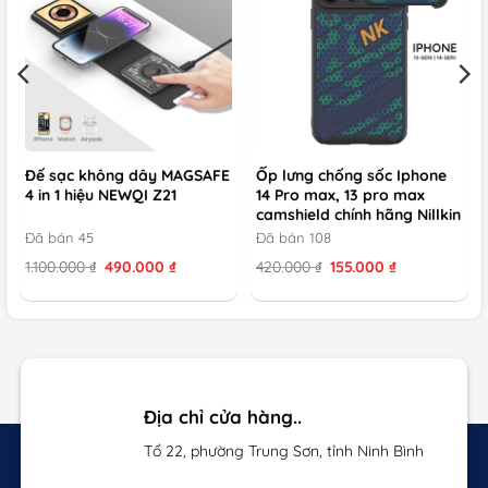
Đế sạc không dây MAGSAFE
Ốp lưng chống sốc Iphone
4 in 1 hiệu NEWQI Z21
14 Pro max, 13 pro max
camshield chính hãng Nillkin
Đã bán 45
Đã bán 108
Giá
Giá
Giá
Giá
1.100.000
₫
490.000
₫
420.000
₫
155.000
₫
gốc
hiện
gốc
hiện
là:
tại
là:
tại
1.100.000 ₫.
là:
420.000 ₫.
là:
490.000 ₫.
155.000 ₫.
Địa chỉ cửa hàng..
Tổ 22, phường Trung Sơn, tỉnh Ninh Bình