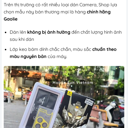
Trên thị trường có rất nhiều loại dán Camera, Shop lựa
chọn mẫu này bán thương mại là hàng
chính hãng
Gaolie
Dán lên
không bị ảnh hưởng
đến chất lượng hình ảnh
sau khi dán
Lớp keo bám dính chắc chắn, màu sắc
chuẩn theo
màu nguyên bản
của máy.