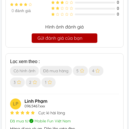
0
0
0
đánh giá
0
Hình ảnh đánh giá
Gửi đánh giá của bạn
Lọc xem theo :
Có hình ảnh
Đã mua hàng
5
4
3
2
1
Linh Phạm
LP
096.5467.xxx
Cực kì hài lòng
Đã mua từ
Mobile Fun Việt Nam
Hàng dùng ok ae. Dân lên rata đẹp