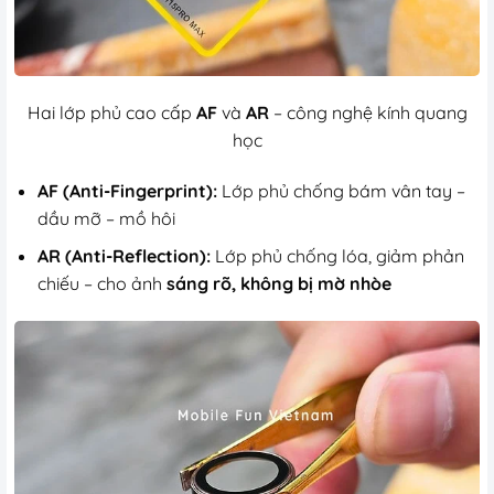
Hai lớp phủ cao cấp
AF
và
AR
– công nghệ kính quang
học
AF (Anti-Fingerprint):
Lớp phủ chống bám vân tay –
dầu mỡ – mồ hôi
AR (Anti-Reflection):
Lớp phủ chống lóa, giảm phản
chiếu – cho ảnh
sáng rõ, không bị mờ nhòe