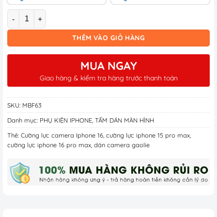
Số lượng
THÊM VÀO GIỎ HÀNG
MUA NGAY
Giao hàng & kiểm tra hàng trước thanh toán
SKU:
MBF63
Danh mục:
PHỤ KIỆN IPHONE
,
TẤM DÁN MÀN HÌNH
Thẻ:
Cường lực camera Iphone 16
,
cường lực iphone 15 pro max
,
cường lực iphone 16 pro max
,
dán camera gaolie