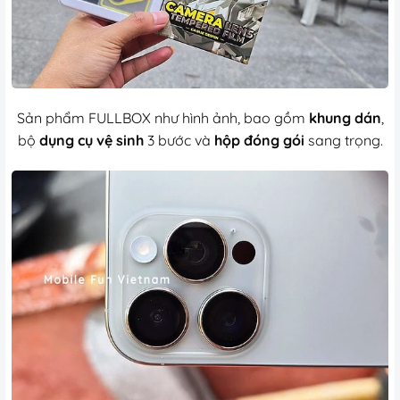
Sản phẩm FULLBOX như hình ảnh, bao gồm
khung dán
,
bộ
dụng cụ vệ sinh
3 bước và
hộp đóng gói
sang trọng.