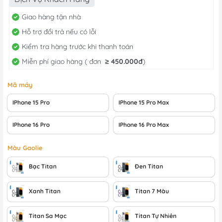
15.000 ₫.
là:
10.000 ₫.
Giao hàng tận nhà
Hỗ trợ đổi trả nếu có lỗi
Kiểm tra hàng trước khi thanh toán
Miễn phí giao hàng ( đơn
≥
450.000đ
)
Mã máy
IPhone 15 Pro
IPhone 15 Pro Max
IPhone 16 Pro
IPhone 16 Pro Max
Màu Gaolie
Bạc Titan
Đen Titan
Xanh Titan
Titan 7 Màu
Titan Sa Mạc
Titan Tự Nhiên