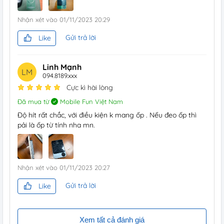
Nhận xét vào
01/11/2023 20:29
Gửi trả lời
Like
Linh Mạnh
LM
094.8189.xxx
Cực kì hài lòng
Đã mua từ
Mobile Fun Việt Nam
Độ hít rất chắc, với điều kiện k mang ốp . Nếu đeo ốp thì
pải là ốp từ tính nha mn.
Nhận xét vào
01/11/2023 20:27
Gửi trả lời
Like
Xem tất cả đánh giá