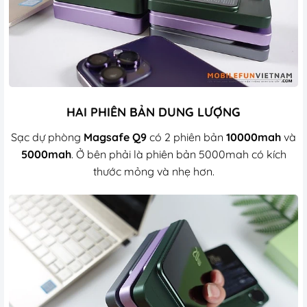
HAI PHIÊN BẢN DUNG LƯỢNG
Sạc dự phòng
Magsafe Q9
có 2 phiên bản
10000mah
và
5000mah
. Ở bên phải là phiên bản 5000mah có kích
thước mỏng và nhẹ hơn.