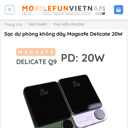
Bỏ
qua
nội
Trang chủ
/
SẢN PHẨM
/
PHỤ KIỆN IPHONE
dung
Sạc dự phòng không dây Magsafe Delicate 20W