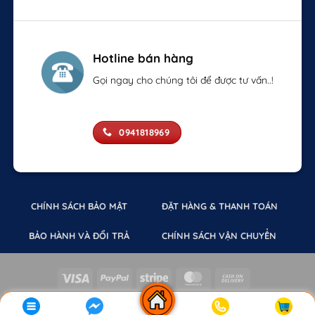
Hotline bán hàng
Gọi ngay cho chúng tôi để được tư vấn..!
0941818969
CHÍNH SÁCH BẢO MẬT
ĐẶT HÀNG & THANH TOÁN
BẢO HÀNH VÀ ĐỔI TRẢ
CHÍNH SÁCH VẬN CHUYỂN
Visa
PayPal
Stripe
MasterCard
Cash
On
Mobile Fun Việt Nam. Chịu trách nghiệm
Bản quyền 2026 ©
Delivery