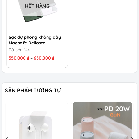
HẾT HÀNG
Sạc dự phòng không dây
Magsafe Delicate…
Đã bán 144
Khoảng
550.000
₫
–
650.000
₫
giá:
từ
550.000 ₫
đến
650.000 ₫
SẢN PHẨM TƯƠNG TỰ