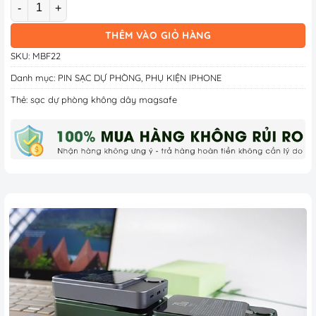
Số lượng
THÊM VÀO GIỎ HÀNG
SKU:
MBF22
Danh mục:
PIN SẠC DỰ PHÒNG
,
PHỤ KIỆN IPHONE
Thẻ:
sạc dự phòng không dây magsafe