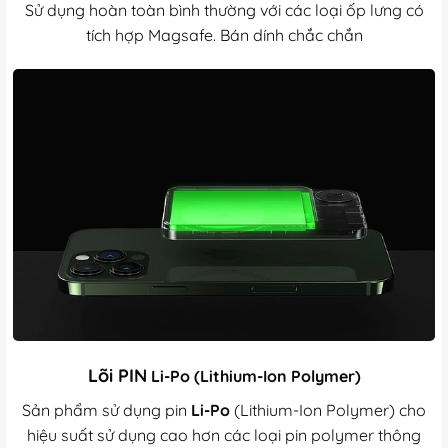
Sử dụng hoàn toàn bình thường với các loại ốp lưng có
tích hợp Magsafe. Bán dính chắc chắn
Lõi PIN
Li-Po
(Lithium-Ion Polymer)
Sản phẩm sử dụng pin
Li-Po
(Lithium-Ion Polymer) cho
hiệu suất sử dụng cao hơn các loại pin polymer thông