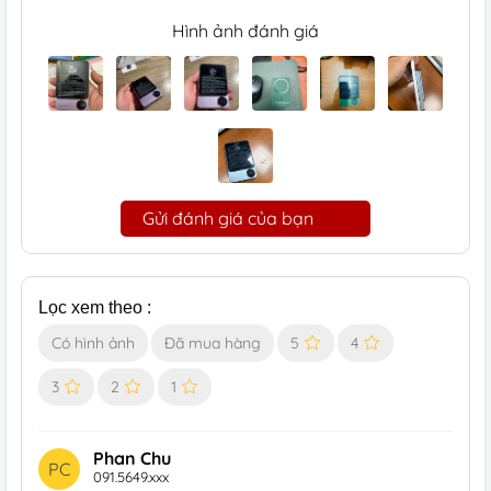
Hình ảnh đánh giá
Gửi đánh giá của bạn
Lọc xem theo :
Có hình ảnh
Đã mua hàng
5
4
3
2
1
Phan Chu
PC
091.5649.xxx