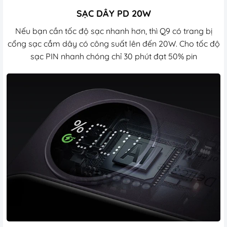
SẠC DÂY PD 20W
Nếu bạn cần tốc độ sạc nhanh hơn, thì Q9 có trang bị
cổng sạc cắm dây có công suất lên đến 20W. Cho tốc độ
sạc PIN nhanh chóng chỉ 30 phút đạt 50% pin