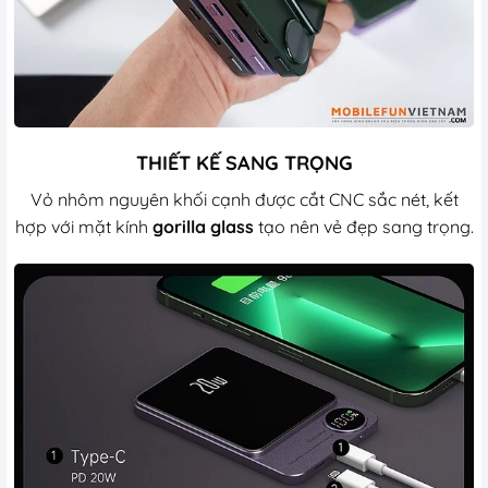
THIẾT KẾ SANG TRỌNG
Vỏ nhôm nguyên khối cạnh được cắt CNC sắc nét, kết
hợp với mặt kính
gorilla glass
tạo nên vẻ đẹp sang trọng.