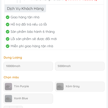
gốc
hiện
là:
tại
Dịch Vụ Khách Hàng
180.000 ₫.
là:
75.000 
Giao hàng tận nhà
Hỗ trợ đổi trả nếu có lỗi
Sản phẩm bảo hành 6 tháng
Lỗi sản phẩm sẽ được đổi mới
Miễn phí giao hàng tận nhà
Dung Lượng
10000mah
5000mah
Chọn màu
Tím Purple
Xám Gray
Xanh Blue