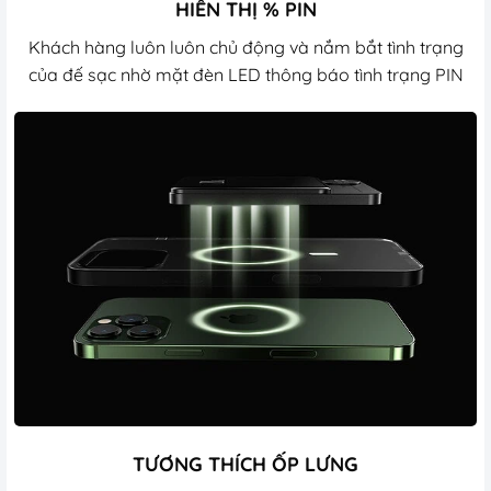
HIỂN THỊ % PIN
Khách hàng luôn luôn chủ động và nắm bắt tình trạng
của đế sạc nhờ mặt đèn LED thông báo tình trạng PIN
TƯƠNG THÍCH ỐP LƯNG