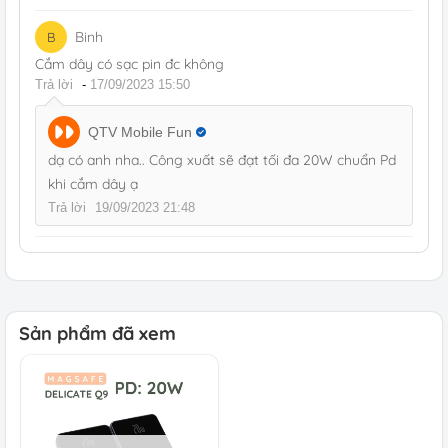
Binh
B
Cắm dây có sạc pin đc không
Trả lời
-
17/09/2023 15:50
QTV Mobile Fun
dạ có anh nha.. Công xuất sẽ đạt tối đa 20W chuẩn Pd
khi cắm dây ạ
Trả lời
19/09/2023 21:48
Sản phẩm đã xem