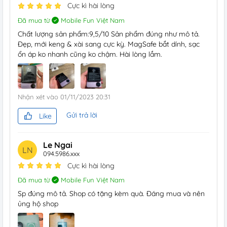
Cực kì hài lòng
Đã mua từ
Mobile Fun Việt Nam
Chất lượng sản phẩm:9,5/10 Sản phẩm đúng như mô tả.
Đẹp, mới keng & xài sang cực kỳ. MagSafe bắt dính, sạc
ổn áp ko nhanh cũng ko chậm. Hài lòng lắm.
Nhận xét vào
01/11/2023 20:31
Gửi trả lời
Like
Le Ngai
LN
094.5986.xxx
Cực kì hài lòng
Đã mua từ
Mobile Fun Việt Nam
Sp đúng mô tả. Shop có tặng kèm quà. Đáng mua và nên
ủng hộ shop