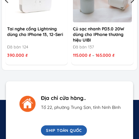
Tai nghe cổng Lightning
Củ sạc nhanh PD3.0 20W
dùng cho IPhone 13, 12-Seri
dùng cho IPhone thương
hiệu UIBI
Đã bán 124
Đã bán 137
g
Khoảng
390.000
₫
115.000
₫
–
165.000
₫
giá:
từ
 ₫
115.000 ₫
đến
 ₫
165.000 ₫
Địa chỉ cửa hàng..
Tổ 22, phường Trung Sơn, tỉnh Ninh Bình
SHIP TOÀN QUỐC